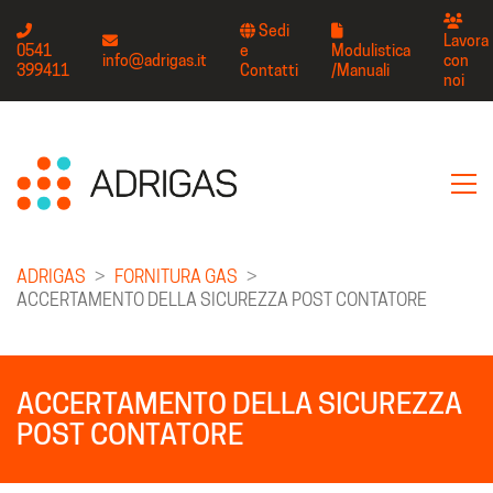
Sedi
Lavora
0541
e
Modulistica
info@adrigas.it
con
399411
Contatti
/
Manuali
noi
ADRIGAS
>
FORNITURA GAS
>
ACCERTAMENTO DELLA SICUREZZA POST CONTATORE
ACCERTAMENTO DELLA SICUREZZA
POST CONTATORE