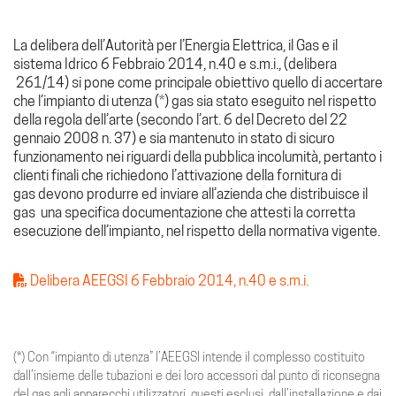
La delibera dell’Autorità per l’Energia Elettrica, il Gas e il
sistema Idrico 6 Febbraio 2014, n.40 e s.m.i., (delibera
261/14) si pone come principale obiettivo quello di accertare
che l’impianto di utenza (*) gas sia stato eseguito nel rispetto
della regola dell’arte (secondo l’art. 6 del Decreto del 22
gennaio 2008 n. 37) e sia mantenuto in stato di sicuro
funzionamento nei riguardi della pubblica incolumità, pertanto i
clienti finali che richiedono l’attivazione della fornitura di
gas devono produrre ed inviare all’azienda che distribuisce il
gas una specifica documentazione che attesti la corretta
esecuzione dell’impianto, nel rispetto della normativa vigente.
Delibera AEEGSI 6 Febbraio 2014, n.40 e s.m.i.
(*) Con “impianto di utenza” l’AEEGSI intende il complesso costituito
dall’insieme delle tubazioni e dei loro accessori dal punto di riconsegna
del gas agli apparecchi utilizzatori, questi esclusi, dall’installazione e dai