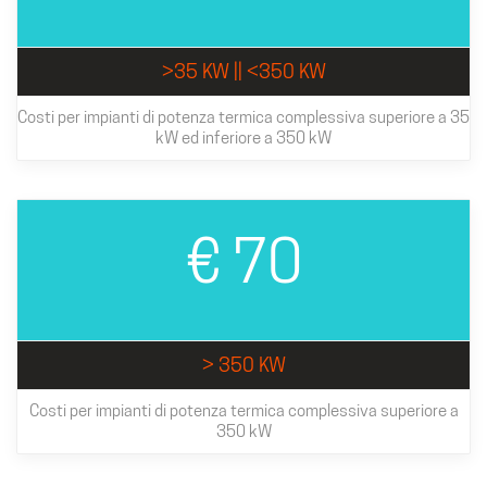
>35 KW || <350 KW
Costi per impianti di potenza termica complessiva superiore a 35
kW ed inferiore a 350 kW
€ 70
> 350 KW
Costi per impianti di potenza termica complessiva superiore a
350 kW