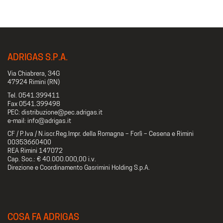
ADRIGAS S.P.A.
Via Chiabrera, 34G
47924 Rimini (RN)
Tel. 0541.399411
Fax 0541.399498
PEC: distribuzione@pec.adrigas.it
e-mail: info@adrigas.it
CF / P.Iva / N.iscr.Reg.Impr. della Romagna – Forlì – Cesena e Rimini
00353660400
REA Rimini 147072
Cap. Soc.: € 40.000.000,00 i.v.
Direzione e Coordinamento Gasrimini Holding S.p.A.
COSA FA ADRIGAS