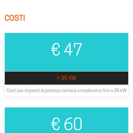
COSTI
€ 47
< 35 KW
Costi per impianti di potenza termica complessiva fino a 35 kW
€ 60